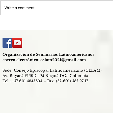
Write a comment...
El celibato como esponsalidad
Mons. Damiá
con el Pueblo de Dios
formadores:
a formar en 
corazón de 
Organización de Seminarios Latinoamericanos
correo electrónico:
oslam2021@gmail.com
Sede: Consejo Episcopal Latinoamericano (CELAM)
Av. Boyacá #169D - 75 Bogotá DC.- Colombia
Tel.: +57 601 4845804 – Fax: (57-601) 587 97 17