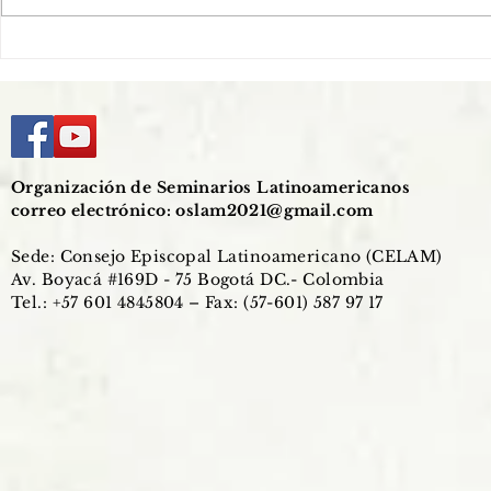
El celibato como esponsalidad
Mons. Damiá
con el Pueblo de Dios
formadores:
a formar en 
corazón de 
Organización de Seminarios Latinoamericanos
correo electrónico:
oslam2021@gmail.com
Sede: Consejo Episcopal Latinoamericano (CELAM)
Av. Boyacá #169D - 75 Bogotá DC.- Colombia
Tel.: +57 601 4845804 – Fax: (57-601) 587 97 17