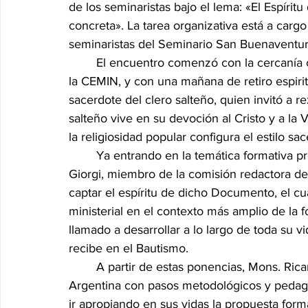
de los seminaristas bajo el lema: «El Espírit
concreta». La tarea organizativa está a car
seminaristas del Seminario San Buenaventura 
	El encuentro comenzó con la cercanía cordial de Mons. Daniel Fernández, presidente de 
la CEMIN, y con una mañana de retiro espiritu
sacerdote del clero salteño, quien invitó a re
salteño vive en su devoción al Cristo y a la
la religiosidad popular configura el estilo sac
	Ya entrando en la temática formativa propia del encuentro de la OSAR, Mons. Alejandro 
Giorgi, miembro de la comisión redactora de l
captar el espíritu de dicho Documento, el cua
ministerial en el contexto más amplio de la 
llamado a desarrollar a lo largo de toda su vi
recibe en el Bautismo.
	A partir de estas ponencias, Mons. Ricardo Araya trabajó sobre cómo aplicar la Ratio 
Argentina con pasos metodológicos y pedagó
ir apropiando en sus vidas la propuesta forma