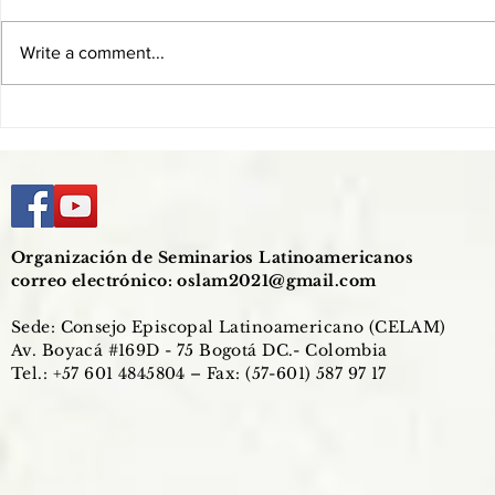
Write a comment...
El celibato como esponsalidad
Mons. Damiá
con el Pueblo de Dios
formadores:
a formar en 
corazón de 
Organización de Seminarios Latinoamericanos
correo electrónico:
oslam2021@gmail.com
Sede: Consejo Episcopal Latinoamericano (CELAM)
Av. Boyacá #169D - 75 Bogotá DC.- Colombia
Tel.: +57 601 4845804 – Fax: (57-601) 587 97 17