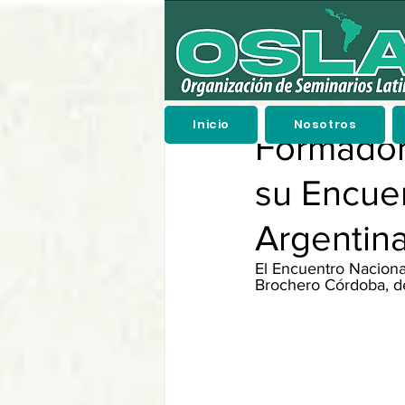
Inicio
Nosotros
Formador
su Encue
Argentin
El Encuentro Naciona
Brochero Córdoba, des