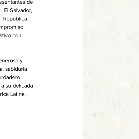
esentantes de 
, El Salvador, 
, República 
ompromiso 
ativo con 
enerosa y 
a, sabiduría 
verdadero 
ra su delicada 
ica Latina.