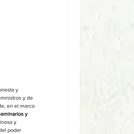
onesta y 
ministros y de 
e, en el marco 
Seminarios y 
inosa y 
 del poder 