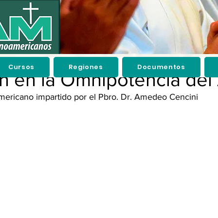
Cursos
Regiones
Documentos
n en la Omnipotencia del
americano impartido por el Pbro. Dr. Amedeo Cencini