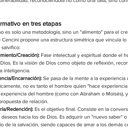
ulnerabilidad, reconociéndola no como una falla, sino com
formativo en tres etapas
 es solo una metodología, sino un "alimento" para el cre
Cencini propone una estructura simétrica que vincula lo es
salvífico:
miento/Creación):
 Fase intelectual y espiritual donde el 
 Dios. Es la visión de Dios como objeto de reflexión, reco
a inteligencia.
encia/Encarnación):
 Se pasa de la mente a la experiencia c
blicamente, no es tanto el hombre quien "hace experiencia 
 experiencia del hombre (como con Abraham o Moisés), y
ropuesta de relación.
ría/Redención):
 Es el objetivo final. Consiste en la convers
y deseos hacia los de Dios. Es adquirir un "nuevo saber" o 
rio de la salvación, siendo capaces de amar a los demás c