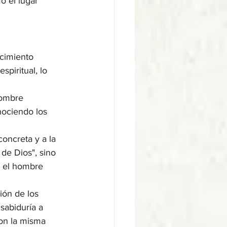
o el lugar 
cimiento 
piritual, lo 
hombre 
nociendo los 
oncreta y a la 
de Dios", sino 
 el hombre 
ión de los 
sabiduría a 
on la misma 