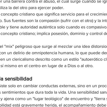
 una barrera contra el abuso, el cual surge cuando se ign
iliza la del otro para ejercer poder.
 concepto cristiano que significa servicio para el crecimien
o. Sus fuentes son la compasión (sufrir con el otro) y la in
ble y tiene autoridad auténtica solo cuando es compasivo
concepto cristiano; implica posesión, dominio y control d
 el "mix" peligroso que surge al mezclar una idea distorsio
con un delirio de omnipotencia humana, lo que puede der
en un clericalismo descrito como un estilo "autoerótico cl
 sí mismo en el centro en lugar de a Dios o al otro.
a sensibilidad
iste solo en cambiar conductas externas, sino en un proc
 sentimientos que dura toda la vida. Una sensibilidad san
 y ajena como un "lugar teológico" de encuentro y "tierra 
bilidad está gravemente herida, el acompañamiento debe 