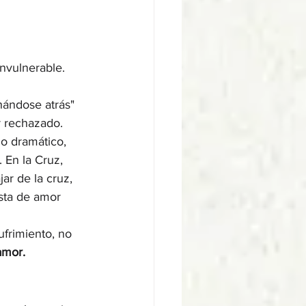
nvulnerable. 
hándose atrás" 
r rechazado.
o dramático, 
 En la Cruz, 
ar de la cruz, 
sta de amor 
ufrimiento, no 
amor.