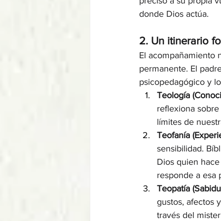
preciso a su propia v
donde Dios actúa.
2. Un itinerario 
El acompañamiento no
permanente. El padre 
psicopedagógico y lo 
Teología (Conoci
reflexiona sobre
límites de nuestr
Teofanía (Experi
sensibilidad. Bí
Dios quien hace
responde a esa p
Teopatía (Sabidu
gustos, afectos 
través del miste