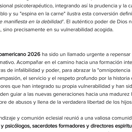
ional psicoterapéutico, integrando así la prudencia y la c
lo y su "espina en la carne" ilustra esta conversión definit
e manifiesta en la debilidad"
. El auténtico poder de Dios n
 sino precisamente en su vulnerabilidad acogida.
inoamericano 2026
 ha sido un llamado urgente a repensar 
tivo. Acompañar en el camino hacia una formación inte
ras de infalibilidad y poder, para abrazar la "omnipotencia
ompasión, el servicio y el respeto profundo por la historia
ores que han integrado su propia vulnerabilidad y han si
ueden guiar a las nuevas generaciones hacia una madurez
libre de abusos y llena de la verdadera libertad de los hijo
ndizaje y comunión eclesial reunió a una valiosa comunid
s y psicólogos, sacerdotes formadores y directores espiritu