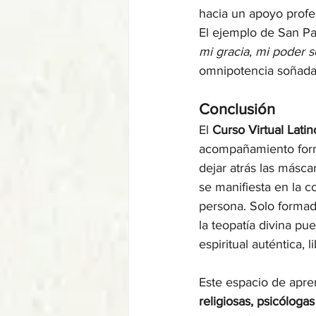
hacia un apoyo profes
El ejemplo de San Pab
mi gracia, mi poder s
omnipotencia soñada,
Conclusión
El 
Curso Virtual Lat
acompañamiento forma
dejar atrás las másca
se manifiesta en la c
persona. Solo formad
la teopatía divina p
espiritual auténtica, 
Este espacio de apre
religiosas, psicóloga