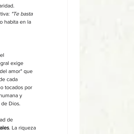
aridad.
iva: 
"Te basta 
o habita en la 
el 
gral exige 
 del amor" que 
 de cada 
do tocados por 
 humana y 
s de Dios.
ad de 
ales
. La riqueza 