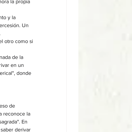
ora la propia 
to y la 
tercesión. Un 
.
el otro como si 
nada de la 
ivar en un 
erical", donde 
eso de 
a reconoce la 
sagrada". En 
saber derivar 